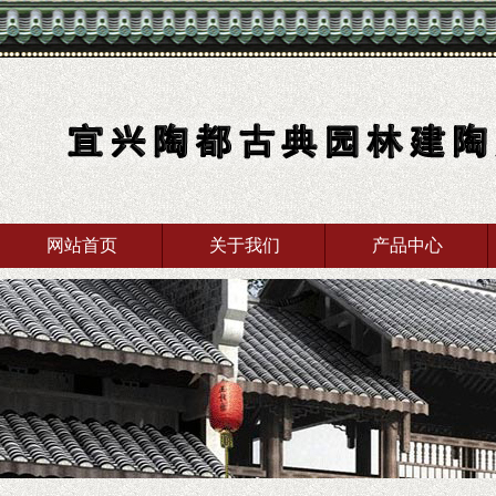
网站首页
关于我们
产品中心