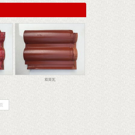
双筒瓦
页